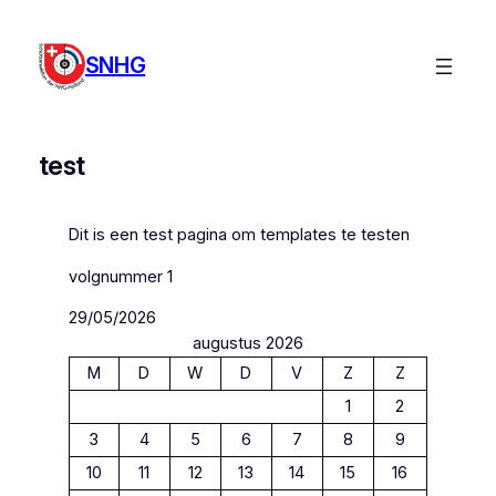
Ga
naar
SNHG
de
inhoud
test
Dit is een test pagina om templates te testen
volgnummer 1
29/05/2026
augustus 2026
M
D
W
D
V
Z
Z
1
2
3
4
5
6
7
8
9
10
11
12
13
14
15
16